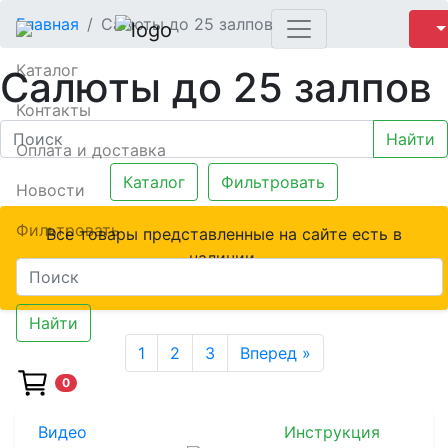
Главная
Салюты до 25 залпов
Каталог
Салюты до 25 залпов
Контакты
Найти
Оплата и доставка
Каталог
Фильтровать
Новости
Фильтровать
Все товары представленные на сайте есть в
наличии.
Весь товар сертифицирован.
Найти
1
2
3
Вперед »
0
Видео
Инструкция